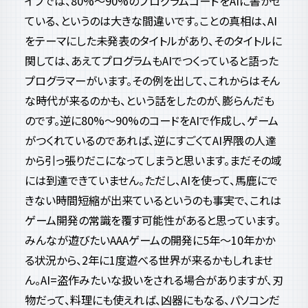
イブでは、80%～90%のプログラムコードをAIに書かせ
ている、というのは大きな間違いです。ことの真相は、AI
をテーマにした未発表のタイトルがあり、そのタイトルに
関しては、あえてプログラムもAIでつくっていると語った
プログラマーがいます。その例を出して、これからはそん
な時代が来るのかも、という話をしたのが、膨らんだも
のです。逆に80%～90%のコードをAIで作成し、ゲーム
がつくれているのであれば、逆にすごくてAI界隈の人達
から引っ張りだこになってしまうと思います。まだその域
には到達できていません。ただし、AIを使って、馬鹿にで
きない時間短縮が出来ているというのも事実で、これは
ゲーム開発の常識を覆す可能性があると思っています。
みんなが遊びたいAAAゲームの開発に5年～10年かか
る状況から、2年に1度遊べる世界が来るかもしれませ
ん。AI=盗作みたいな扱いをされる場合がありますが、刃
物だって、料理にも使えれば、凶器にもなる、パソコンだ