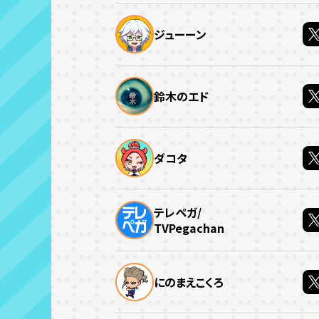
ジューーン
鈴木のエド
ダコタ
テレペガ/
TVPegachan
にのまえこくろ