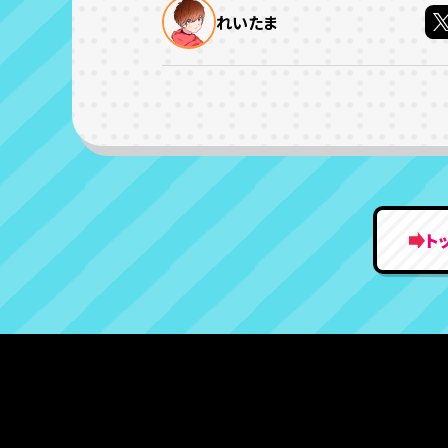
れいたま
ト