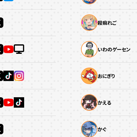
殺痲れご
いわのゲーセン
おにぎり
かえる
かぐ