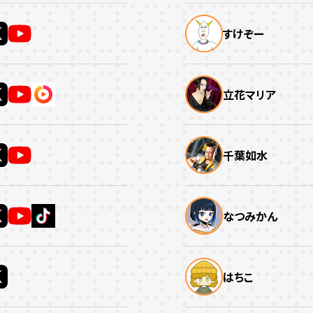
すけぞー
立花マリア
千葉如水
なつみかん
はちこ