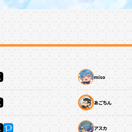
miso
あごちん
アスカ