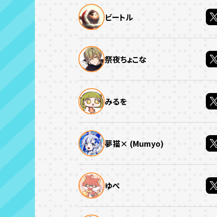
ビートル
祭夜ちょこな
みるを
夢猫× (Mumyo)
ゆぺ