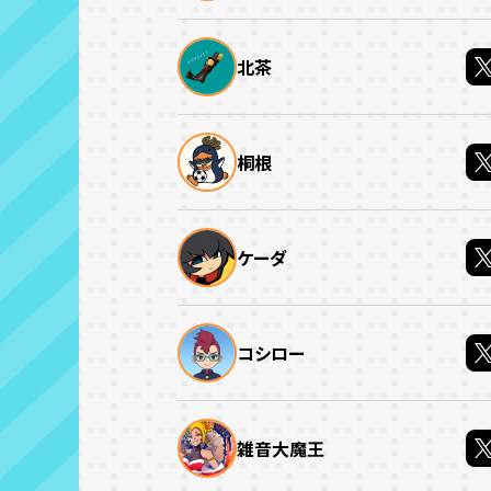
北茶
桐根
ケーダ
コシロー
雑音大魔王