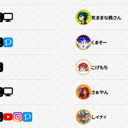
気ままな鴉さん
くまぞー
こげもち
さぁやん
しイナ⚡