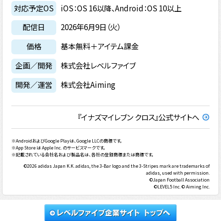
対応予定OS
iOS：OS 16以降、Android：OS 10以上
配信日
2026年6月9日（火）
価格
基本無料＋アイテム課金
企画／開発
株式会社レベルファイブ
開発／運営
株式会社Aiming
『イナズマイレブン クロス』公式サイトへ
※AndroidおよびGoogle Playは、Google LLCの商標です。
※App Store は Apple Inc. のサービスマークです。
※記載されている会社名および製品名は、各社の登録商標または商標です。
©2026 adidas Japan K.K. adidas, the 3-Bar logo and the 3-Stripes mark are trademarks of
adidas, used with permission.
©Japan Football Association
©LEVEL5 Inc. © Aiming Inc.