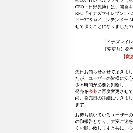
株式会社レベルファイブ（本
CEO：日野晃博）は、開発
RPG『イナズマイレブン1・
ドー3DS
／ニンテンドー 3
TM
せて頂くことになりましたの
『イナズマイレブ
【変更前】発売日
【変
先日お知らせさせて頂きまし
たが、ユーザーの皆様に安心
少々時間が必要と判断し、
発売を
今冬
に再度変更させて
尚、発売日の詳細につきまし
ます。
お待ち頂いているユーザーの
の御報告となり、大変ご迷惑
くお願い致しますと共に、心