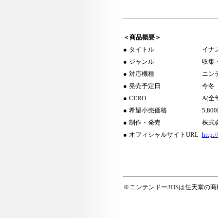
＜商品概要＞
●
タイトル
イナズ
●
ジャンル
収集
●
対応機種
ニン
●
発売予定日
今冬
●
CERO
A(全
●
希望小売価格
5,8
●
制作・発売
株式
●
オフィシャルサイトURL
http:
※ニンテンドー3DSは任天堂の商