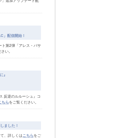
ン」追加アップデート配
LC」配信開始！
ート第2弾「アレス・バサ
ださい。
ぷに』
アス 反逆のルルーシュ』コ
こちら
をご覧ください。
開しました！
いて、詳しくは
こちら
をご