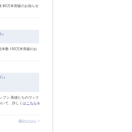
 80万本突破のお知らせ
女』
本数 150万本突破のお
ぷに』
イレブン 英雄たちのヴィク
ついて、詳しくは
こちら
を
前のページへ