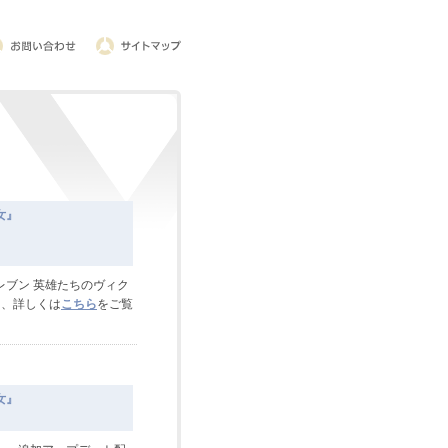
女』
レブン 英雄たちのヴィク
いて、詳しくは
こちら
をご覧
女』