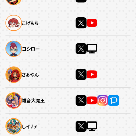
こげもち
コシロー
さぁやん
雑音大魔王
しイナ⚡