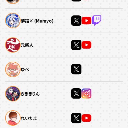
夢猫× (Mumyo)
元新人
ゆぺ
らぎきりん
れいたま