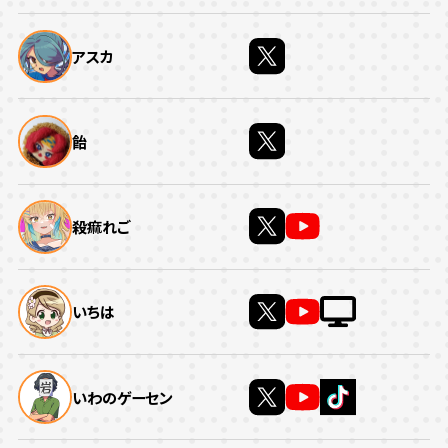
アスカ
飴
殺痲れご
いちは
いわのゲーセン