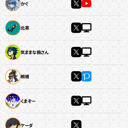
かぐ
北茶
気ままな鴉さん
桐根
くまぞー
ケーダ