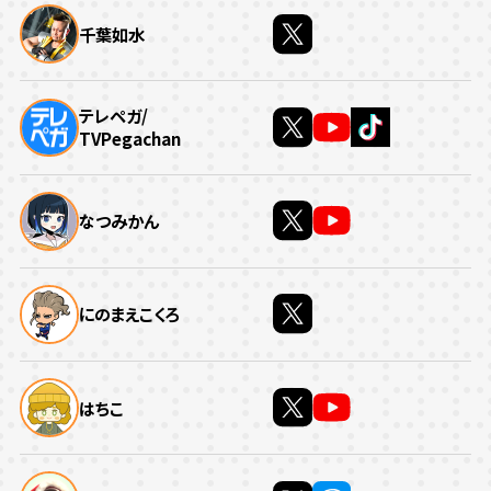
千葉如水
テレペガ/
TVPegachan
なつみかん
にのまえこくろ
はちこ